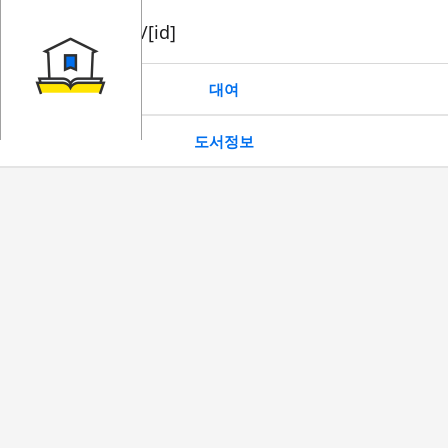
book/rent/[id]
대여
도서정보