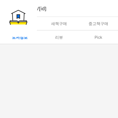
book/rent/[id]
대여
새책구매
중고책구매
도서정보
리뷰
Pick