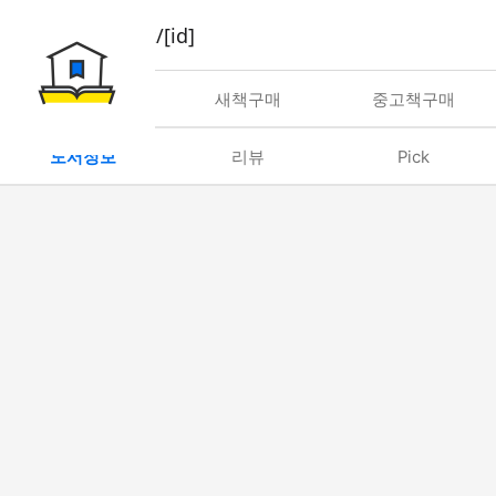
book/rent/[id]
대여
새책구매
중고책구매
도서정보
리뷰
Pick