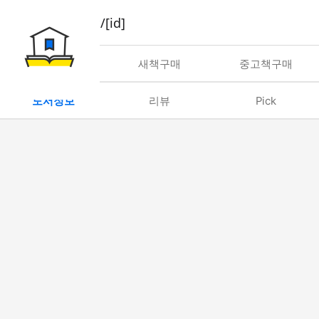
book/rent/[id]
대여
새책구매
중고책구매
도서정보
리뷰
Pick