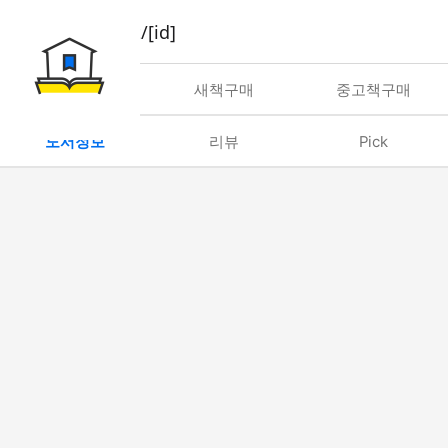
book/rent/[id]
대여
새책구매
중고책구매
도서정보
리뷰
Pick