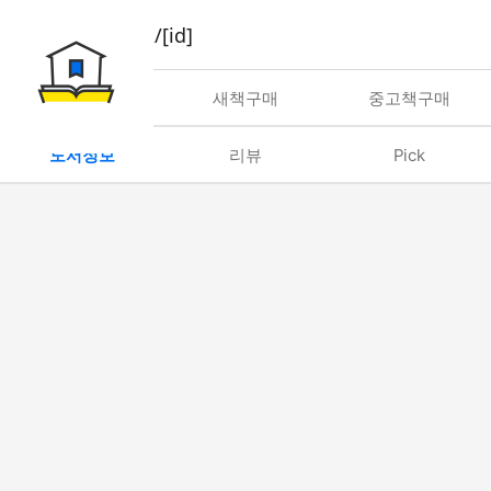
book/rent/[id]
대여
새책구매
중고책구매
도서정보
리뷰
Pick