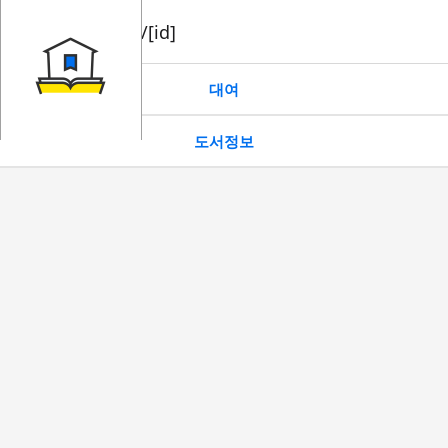
book/rent/[id]
대여
도서정보