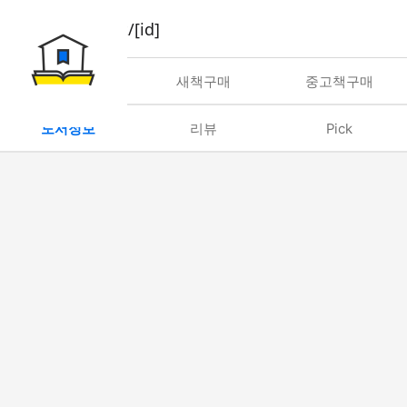
book/rent/[id]
대여
새책구매
중고책구매
도서정보
리뷰
Pick