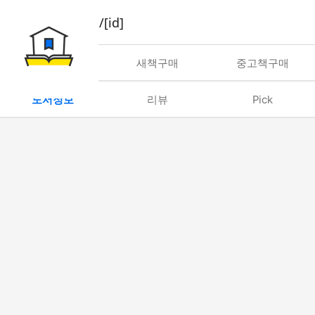
book/rent/[id]
대여
새책구매
중고책구매
도서정보
리뷰
Pick