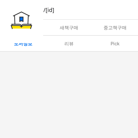
book/rent/[id]
대여
새책구매
중고책구매
도서정보
리뷰
Pick