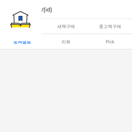
book/rent/[id]
대여
새책구매
중고책구매
도서정보
리뷰
Pick