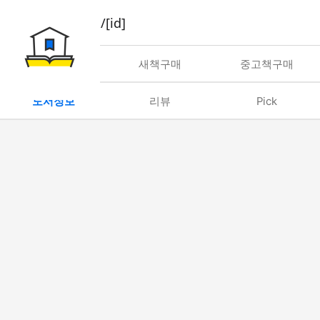
book/rent/[id]
대여
새책구매
중고책구매
도서정보
리뷰
Pick