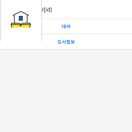
book/rent/[id]
대여
도서정보