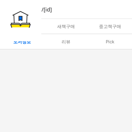
book/rent/[id]
대여
새책구매
중고책구매
도서정보
리뷰
Pick