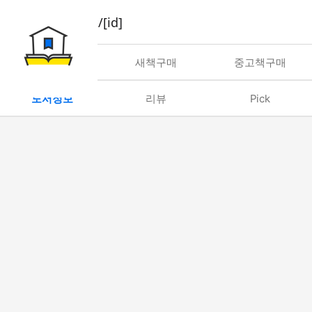
book/rent/[id]
대여
새책구매
중고책구매
도서정보
리뷰
Pick