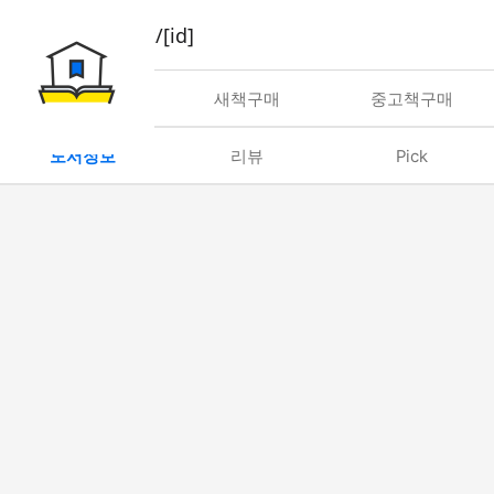
book/rent/[id]
대여
새책구매
중고책구매
도서정보
리뷰
Pick