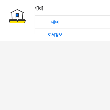
book/rent/[id]
대여
도서정보