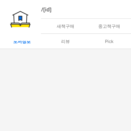
book/rent/[id]
대여
새책구매
중고책구매
도서정보
리뷰
Pick