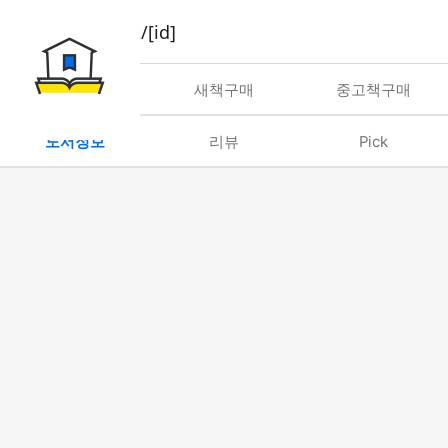
book/rent/[id]
대여
새책구매
중고책구매
도서정보
리뷰
Pick