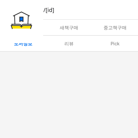
book/rent/[id]
대여
새책구매
중고책구매
도서정보
리뷰
Pick