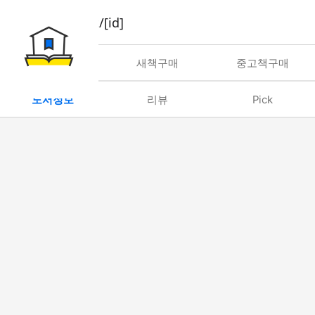
book/rent/[id]
대여
새책구매
중고책구매
도서정보
리뷰
Pick