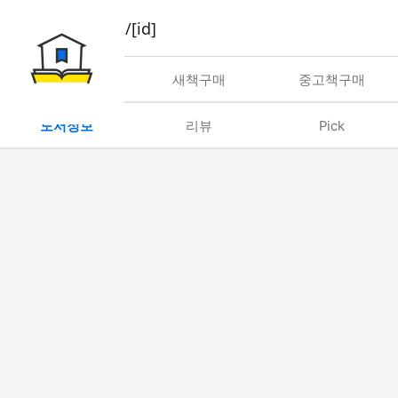
book/rent/[id]
대여
새책구매
중고책구매
도서정보
리뷰
Pick