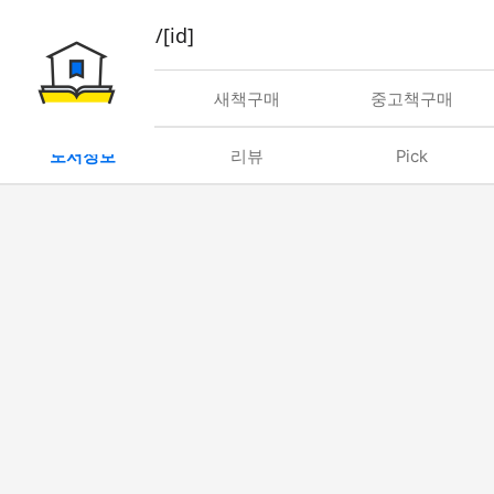
book/rent/[id]
대여
새책구매
중고책구매
도서정보
리뷰
Pick