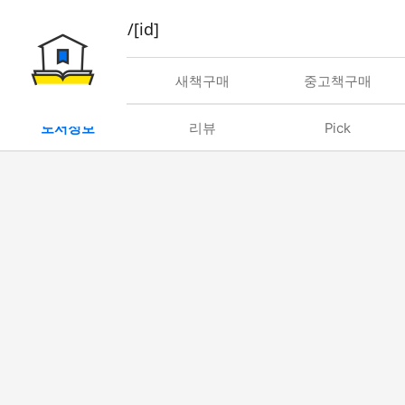
book/rent/[id]
대여
새책구매
중고책구매
도서정보
리뷰
Pick