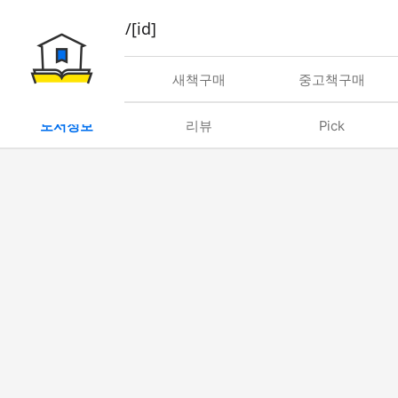
book/rent/[id]
대여
새책구매
중고책구매
도서정보
리뷰
Pick