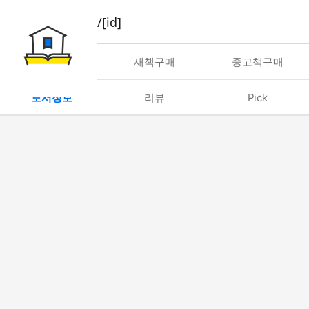
book/rent/[id]
대여
새책구매
중고책구매
도서정보
리뷰
Pick