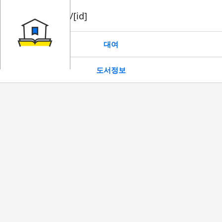
book/rent/[id]
대여
도서정보