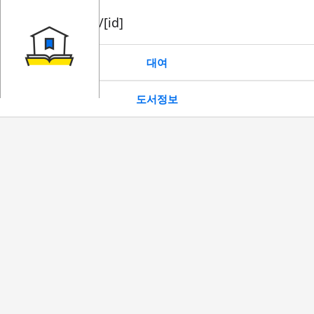
book/rent/[id]
대여
도서정보