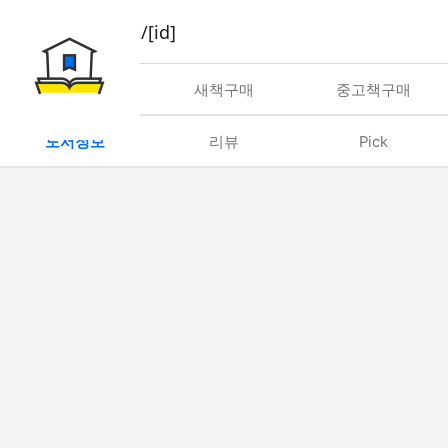
book/rent/[id]
대여
새책구매
중고책구매
도서정보
리뷰
Pick