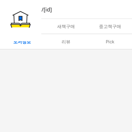
book/rent/[id]
대여
새책구매
중고책구매
도서정보
리뷰
Pick