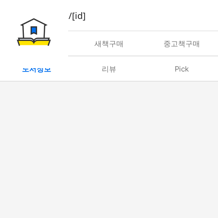
book/rent/[id]
대여
새책구매
중고책구매
도서정보
리뷰
Pick