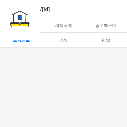
book/rent/[id]
대여
새책구매
중고책구매
도서정보
리뷰
Pick