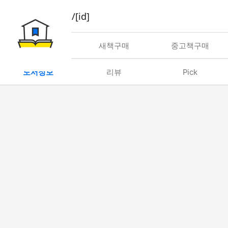
book/rent/[id]
대여
새책구매
중고책구매
도서정보
리뷰
Pick