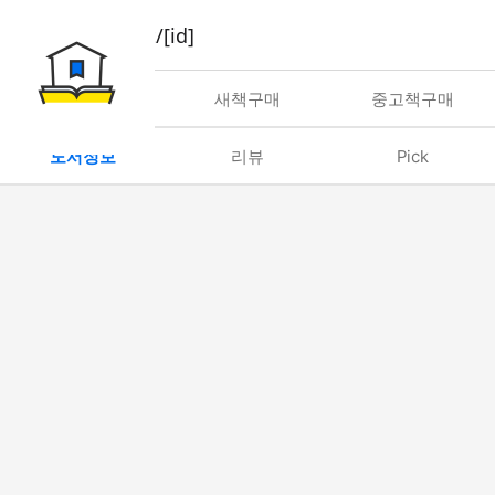
book/rent/[id]
대여
새책구매
중고책구매
도서정보
리뷰
Pick