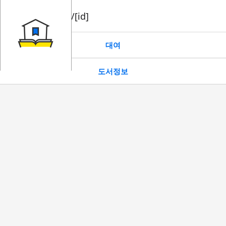
book/rent/[id]
대여
도서정보