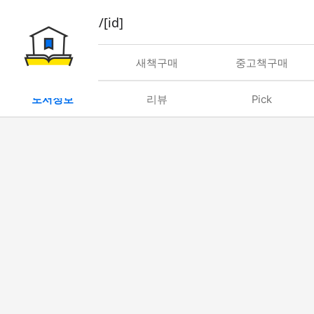
book/rent/[id]
대여
새책구매
중고책구매
도서정보
리뷰
Pick