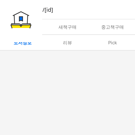
book/rent/[id]
대여
새책구매
중고책구매
도서정보
리뷰
Pick