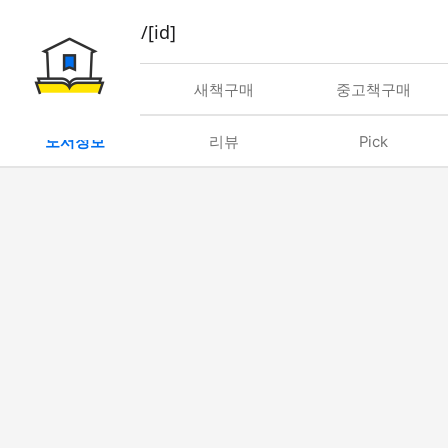
book/rent/[id]
대여
새책구매
중고책구매
도서정보
리뷰
Pick