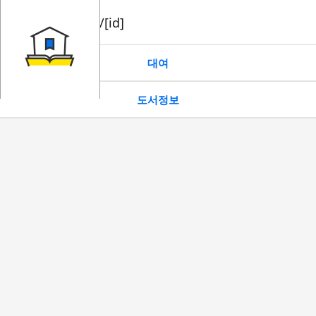
book/rent/[id]
대여
도서정보