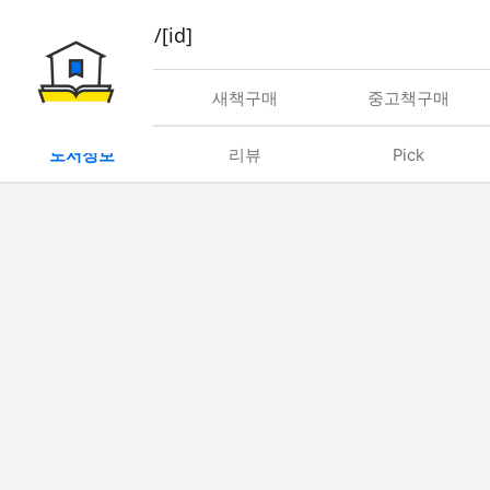
book/rent/[id]
대여
새책구매
중고책구매
도서정보
리뷰
Pick