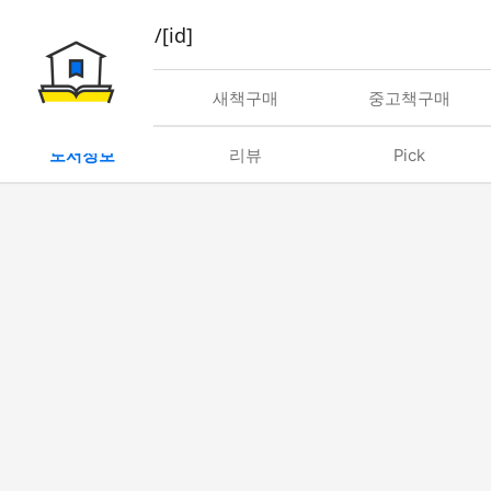
book/rent/[id]
대여
새책구매
중고책구매
도서정보
리뷰
Pick