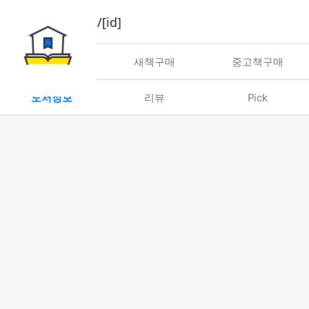
book/rent/[id]
대여
새책구매
중고책구매
도서정보
리뷰
Pick