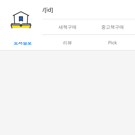
book/rent/[id]
대여
새책구매
중고책구매
도서정보
리뷰
Pick