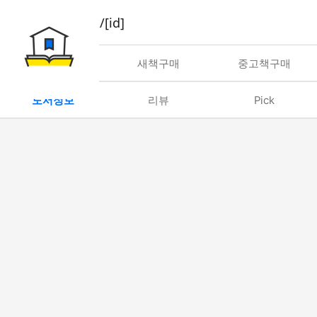
book/rent/[id]
대여
새책구매
중고책구매
도서정보
리뷰
Pick