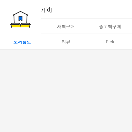
book/rent/[id]
대여
새책구매
중고책구매
도서정보
리뷰
Pick