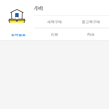
book/rent/[id]
대여
새책구매
중고책구매
도서정보
리뷰
Pick