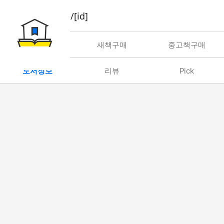
book/rent/[id]
대여
새책구매
중고책구매
도서정보
리뷰
Pick