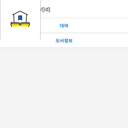
book/rent/[id]
대여
도서정보