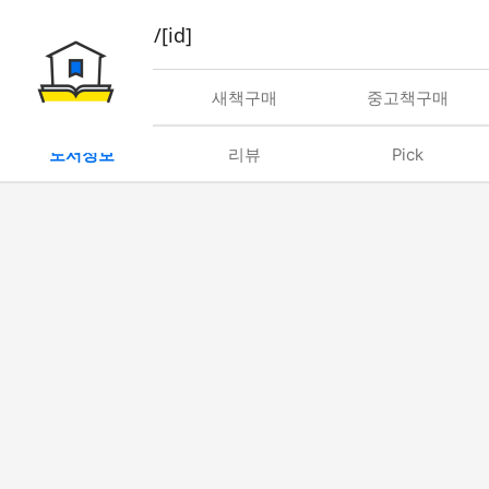
book/rent/[id]
대여
새책구매
중고책구매
도서정보
리뷰
Pick