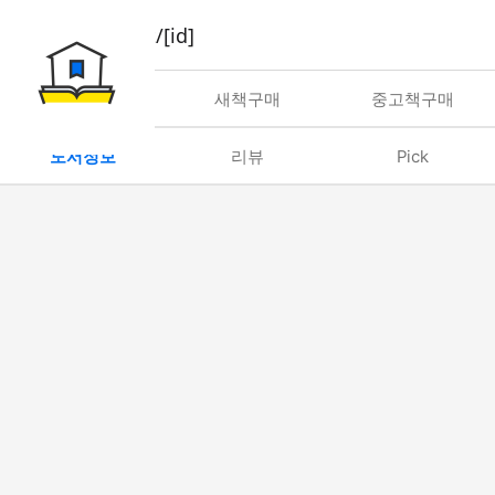
book/rent/[id]
대여
새책구매
중고책구매
도서정보
리뷰
Pick